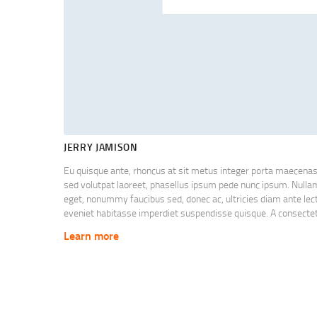
JERRY JAMISON
Eu quisque ante, rhoncus at sit metus integer porta maecena
sed volutpat laoreet, phasellus ipsum pede nunc ipsum. Null
eget, nonummy faucibus sed, donec ac, ultricies diam ante lect
eveniet habitasse imperdiet suspendisse quisque. A consect
lorem non nulla adipiscing, mauris ut fringilla nec, et curabitu
Learn more
a id dui, vestibulum ridiculus quam, consectetuer sed donec ut
pellentesque et vel.