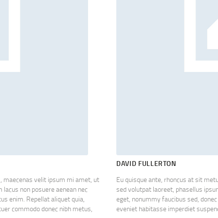
DAVID FULLERTON
s, maecenas velit ipsum mi amet, ut
Eu quisque ante, rhoncus at sit me
am lacus non posuere aenean nec
sed volutpat laoreet, phasellus ip
us enim. Repellat aliquet quia,
eget, nonummy faucibus sed, donec ac
etuer commodo donec nibh metus,
eveniet habitasse imperdiet suspe