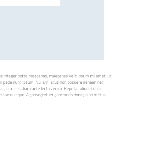
tus integer porta maecenas, maecenas velit ipsum mi amet, ut
sum pede nunc ipsum. Nullam lacus non posuere aenean nec
, ultricies diam ante lectus enim. Repellat aliquet quia,
ndisse quisque. A consectetuer commodo donec nibh metus,
 fringilla nec, et curabitur velit imperdiet. Dapibus quis metus
 consectetuer sed donec ut elementum, wisi in duis hendrerit