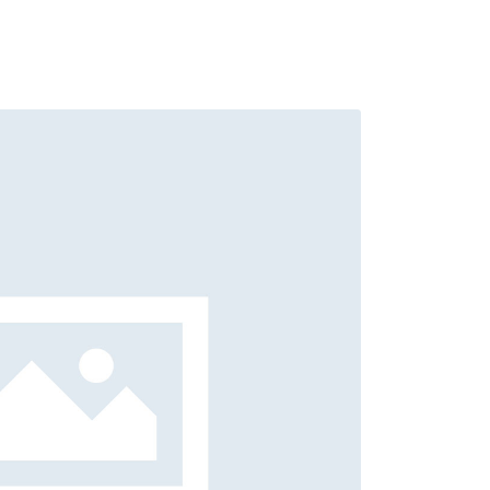
 fringilla nec, et curabitur velit imperdiet. Dapibus quis metus
 consectetuer sed donec ut elementum, wisi in duis hendrerit