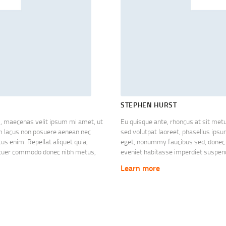
STEPHEN HURST
s, maecenas velit ipsum mi amet, ut
Eu quisque ante, rhoncus at sit me
am lacus non posuere aenean nec
sed volutpat laoreet, phasellus ip
us enim. Repellat aliquet quia,
eget, nonummy faucibus sed, donec ac
etuer commodo donec nibh metus,
eveniet habitasse imperdiet suspe
r velit imperdiet. Dapibus quis metus
lorem non nulla adipiscing, mauris ut
Learn more
 elementum, wisi in duis hendrerit
a id dui, vestibulum ridiculus quam,
pellentesque et vel.