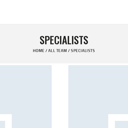
HOME
THE GUN VAULT
JDR GUNS
ONLINE STORE
One-Stop Firearm Shop in Tempe, AZ
SPECIALISTS
GUN TRANSFERS
HOME
ALL TEAM
SPECIALISTS
CCW CLASSES
CONTACT US