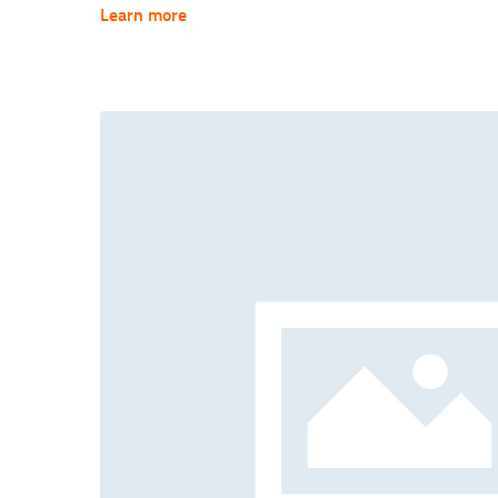
lorem non nulla adipiscing, mauris ut fringilla nec, et curabitu
Learn more
a id dui, vestibulum ridiculus quam, consectetuer sed donec ut
pellentesque et vel.