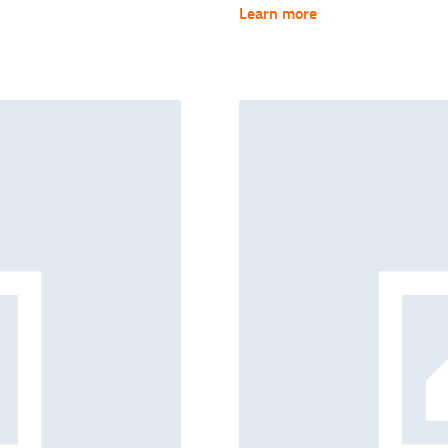
r velit imperdiet. Dapibus quis metus
lorem non nulla adipiscing, mauris ut
Learn more
 elementum, wisi in duis hendrerit
a id dui, vestibulum ridiculus quam,
pellentesque et vel.